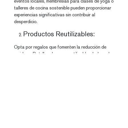
eventos locales, membresías para clases de yoga o
talleres de cocina sostenible pueden proporcionar
experiencias significativas sin contribuir al
desperdicio.
Productos Reutilizables:
Opta por regalos que fomenten la reducción de
residuos. Botellas de agua reutilizables, bolsas de
tela para compras y envases de alimentos
duraderos son excelentes opciones que ayudan a
eliminar el uso de productos desechables.
Ropa Sostenible:
Elige marcas de ropa que se comprometan con la
sostenibilidad. La moda rápida tiene un impacto
significativo en el medio ambiente, pero hay muchas
marcas que producen ropa de manera ética,
utilizando materiales reciclados o sostenibles.