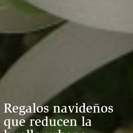
R
e
g
a
l
o
s
n
a
v
i
d
e
ñ
o
s
q
u
e
r
e
d
u
c
e
n
l
a